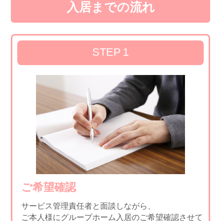
入居までの流れ
運営支援コンサルティングについて
STEP
1
運営会社情報
プライバシーポリシー
サイトマップ
ご希望確認
サービス管理責任者と面談しながら、
ご本人様にグループホーム入居のご希望確認させて