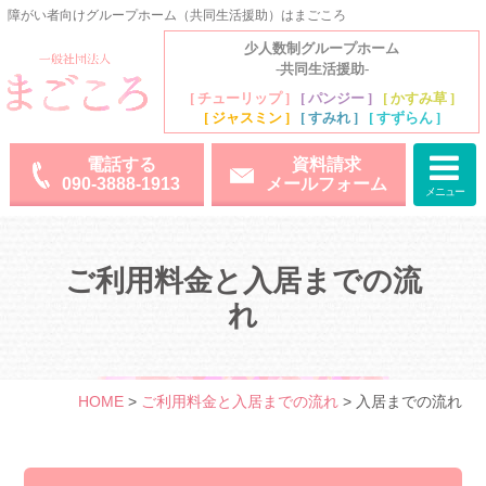
障がい者向けグループホーム（共同生活援助）はまごころ
少人数制グループホーム
閉じる
-共同生活援助-
[ チューリップ ]
[ パンジー ]
[ かすみ草 ]
[ ジャスミン ]
[ すみれ ]
[ すずらん ]
電話する
資料請求
090-3888-1913
メールフォーム
電話する
資料請求
090-3888-1913
メールフォーム
メニュー
施設案
お部屋や設備、
各施設アクセスマップのご紹
内
介
ご利用料金と入居までの流
れ
運営施設につい
ご利用料金と
て
入居までの流れ
（グループホー
ム）
HOME
>
ご利用料金と入居までの流れ
>
入居までの流れ
お知らせ/空室状況